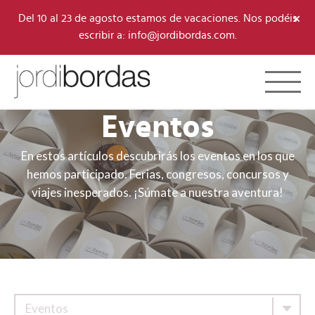
×
Del 10 al 23 de agosto estamos de vacaciones. Nos podéis
escribir a: info@jordibordas.com.
Toggle 
Eventos
En estos artículos descubrirás los eventos en los que
hemos participado. Ferias, congresos, concursos y
viajes inesperados. ¡Súmate a nuestra aventura!
Eventos