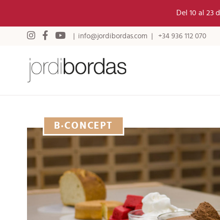
Del 10 al 23
info@jordibordas.com
+34 936 112 070
B·CONCEPT