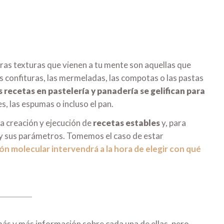
ras texturas que vienen a tu mente son aquellas que
as confituras, las mermeladas, las compotas o las pastas
s recetas en pastelería y panadería se gelifican para
s, las espumas o incluso el pan.
a creación y ejecución de
recetas estables
y, para
e y sus parámetros. Tomemos el caso de estar
ón molecular intervendrá a la hora de elegir con qué
ás y más información sobre cada una de ellas, pero