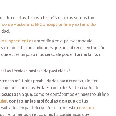
ción de recetas de pastelería? Nosotros somos tan
rso de Pastelería B·Concept online y extendido
lidad.
 los ingredientes
aprendida en el primer módulo,
 y dominar las posibilidades que nos ofrecen en función
á que estés un paso más cerca de poder
formular tus
stas técnicas básicas de pastelería!
frecen múltiples posibilidades para crear cualquier
ajemos con ellas. En la Escuela de Pastelería Jordi
s acuosas
ya que, como te contábamos en nuestro último
ular
,
controlar las moléculas de agua
de tus
sultados en pastelería. Por ello, nuestro
método
sos, fenómenos y reacciones fisicoquímicas que