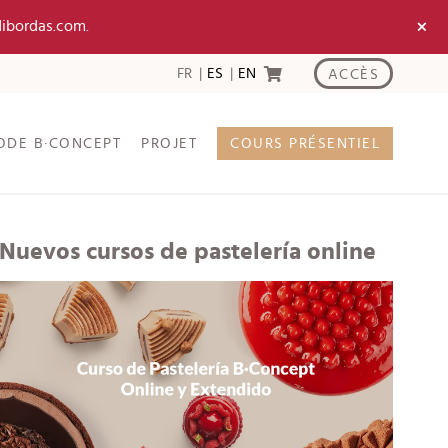
×
dibordas.com.
FR
ES
EN
ACCÈS
ODE B·CONCEPT
PROJET
COURS PRÉSENTIEL
Nuevos cursos de pastelería online