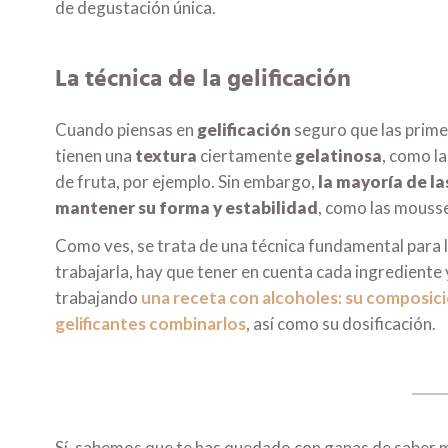
de degustación única.
La técnica de la gelificación
Cuando piensas en
gelificación
seguro que las prime
tienen una
textura
ciertamente
gelatinosa
, como l
de fruta, por ejemplo. Sin embargo,
la mayoría de la
mantener su forma y estabilidad
, como las mousse
Como ves, se trata de una técnica fundamental para l
trabajarla, hay que tener en cuenta cada ingredient
trabajando
una receta con alcoholes: su composici
gelificantes combinarlos
, así como su dosificación.
Sí, sabemos que te has quedado con ganas de saber m