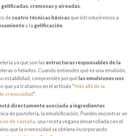
 gelificadas, cremosas y aireadas
.
mos de
cuatro técnicas básicas
que introduciremos a
esamiento
y la
gelificación
.
lería ya que son las
estructuras responsables de la
eleras o helados. Cuando entiendes qué es una emulsión,
 su estabilidad, comprendes porqué
las emulsiones nos
go que ya tratamos en el artículo “
Más allá de la
 de cremosidad
”.
está directamente asociada a ingredientes
cnica de pastelería, la emulsificación. Puedes encontrar un
oso de castaña
, una receta vegana desarrollada con el
sino que la cremosidad se obtiene incorporando