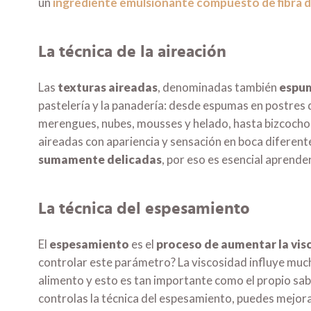
un
ingrediente emulsionante compuesto de fibra de
La técnica de la aireación
Las
texturas aireadas
, denominadas también
espu
pastelería y la panadería: desde espumas en postres
merengues, nubes, mousses y helado, hasta bizcochos
aireadas con apariencia y sensación en boca diferente
sumamente delicadas
, por eso es esencial aprender
La técnica del espesamiento
El
espesamiento
es el
proceso de aumentar la vis
controlar este parámetro? La viscosidad influye muc
alimento y esto es tan importante como el propio sa
controlas la técnica del espesamiento, puedes mejora