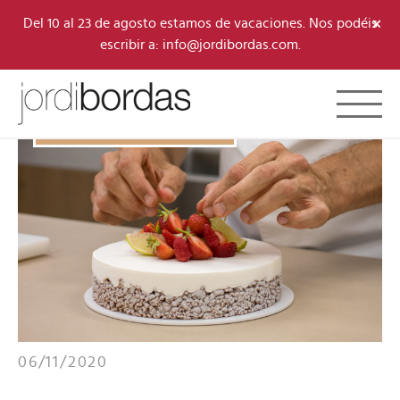
×
Del 10 al 23 de agosto estamos de vacaciones. Nos podéis
escribir a: info@jordibordas.com.
Toggle 
B·CONCEPT
/
WEBINARS
06/11/2020