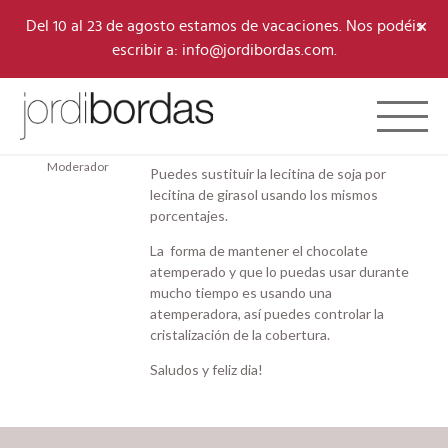
×
Del 10 al 23 de agosto estamos de vacaciones. Nos podéis
escribir a: info@jordibordas.com.
10/09/2024 a las 6:55 pm
#10020
Toggle 
Jordi Bordas
Hola Maria,
Team
Moderador
Puedes sustituir la lecitina de soja por
lecitina de girasol usando los mismos
porcentajes.
La forma de mantener el chocolate
atemperado y que lo puedas usar durante
mucho tiempo es usando una
atemperadora, así puedes controlar la
cristalización de la cobertura.
Saludos y feliz dia!