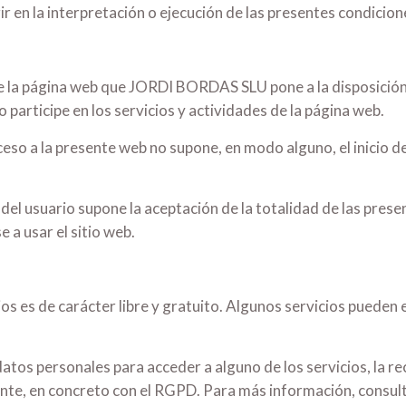
r en la interpretación o ejecución de las presentes condicion
 de la página web que JORDI BORDAS SLU pone a la disposición
o participe en los servicios y actividades de la página web.
cceso a la presente web no supone, en modo alguno, el inici
e del usuario supone la aceptación de la totalidad de las pre
a usar el sitio web.
ios es de carácter libre y gratuito. Algunos servicios pueden
datos personales para acceder a alguno de los servicios, la re
nte, en concreto con el RGPD. Para más información, consult