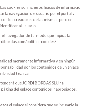
 Las cookies son ficheros físicos de información
tar la navegación del usuario por el portal y
 con los creadores de las mismas, pero en
entificar al usuario.
ar el navegador de tal modo que impida la
ordibordas.com/politica-cookies/.
finalidad meramente informativa y en ningún
onsabilidad por los contenidos de un enlace
nibilidad técnica.
e entenderá que JORDI BORDAS SLU ha
la página del enlace contenidos inapropiados,
ezca el enlace si considera que se incumple la