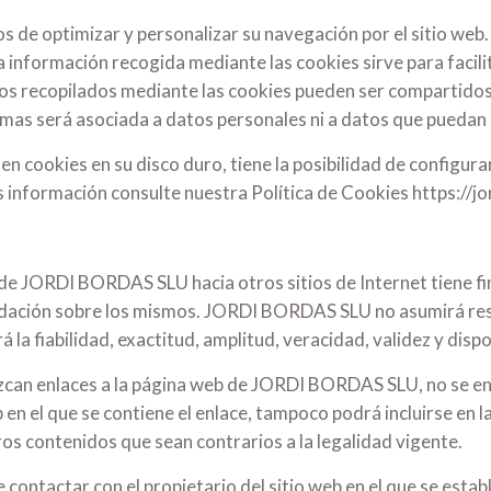
 de optimizar y personalizar su navegación por el sitio web.
la información recogida mediante las cookies sirve para facili
tos recopilados mediante las cookies pueden ser compartidos
mas será asociada a datos personales ni a datos que puedan id
len cookies en su disco duro, tiene la posibilidad de configur
 información consulte nuestra Política de Cookies https://j
eb de JORDI BORDAS SLU hacia otros sitios de Internet tiene 
ndación sobre los mismos. JORDI BORDAS SLU no asumirá resp
á la fiabilidad, exactitud, amplitud, veracidad, validez y dispo
blezcan enlaces a la página web de JORDI BORDAS SLU, no s
b en el que se contiene el enlace, tampoco podrá incluirse en 
tros contenidos que sean contrarios a la legalidad vigente.
ontactar con el propietario del sitio web en el que se establ