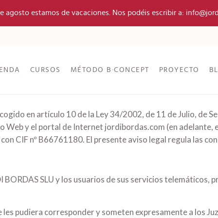
 de agosto estamos de vacaciones. Nos podéis escribir a: info@jor
IENDA
CURSOS
MÉTODO B·CONCEPT
PROYECTO
B
ogido en artículo 10 de la Ley 34/2002, de 11 de Julio, de Se
io Web y el portal de Internet jordibordas.com (en adelante
n CIF nº B66761180. El presente aviso legal regula las condi
I BORDAS SLU y los usuarios de sus servicios telemáticos, p
ue les pudiera corresponder y someten expresamente a los 