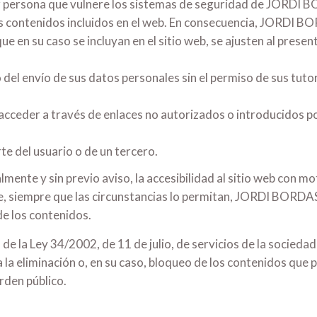
er persona que vulnere los sistemas de seguridad de JORDI 
os contenidos incluidos en el web. En consecuencia, JORDI B
 en su caso se incluyan en el sitio web, se ajusten al presente
 del envío de sus datos personales sin el permiso de sus tuto
 acceder a través de enlaces no autorizados o introducidos 
te del usuario o de un tercero.
e y sin previo aviso, la accesibilidad al sitio web con m
e, siempre que las circunstancias lo permitan, JORDI BORDAS
 de los contenidos.
de la Ley 34/2002, de 11 de julio, de servicios de la socieda
eliminación o, en su caso, bloqueo de los contenidos que pud
rden público.