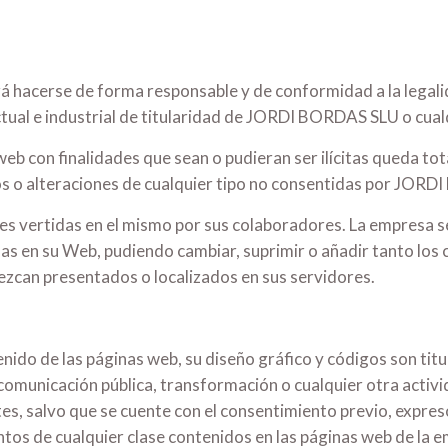
erá hacerse de forma responsable y de conformidad a la legali
ual e industrial de titularidad de JORDI BORDAS SLU o cualqu
 web con finalidades que sean o pudieran ser ilícitas queda to
s o alteraciones de cualquier tipo no consentidas por JORDI
iones vertidas en el mismo por sus colaboradores. La empresa 
s en su Web, pudiendo cambiar, suprimir o añadir tanto los c
ezcan presentados o localizados en sus servidores.
enido de las páginas web, su diseño gráfico y códigos son t
comunicación pública, transformación o cualquier otra activid
entes, salvo que se cuente con el consentimiento previo, exp
ntos de cualquier clase contenidos en las páginas web de la