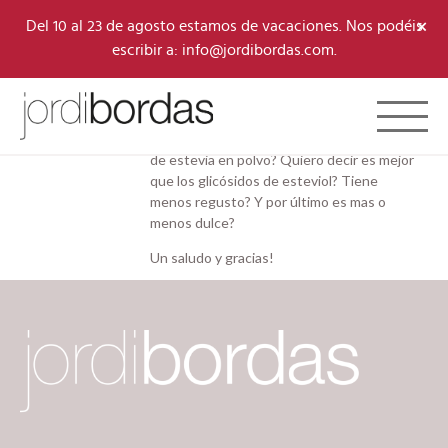
×
Del 10 al 23 de agosto estamos de vacaciones. Nos podéis
escribir a: info@jordibordas.com.
04/11/2024 a las 10:13 am
#10398
Toggle 
Celia Alamo
Buenos días, cual es el motivo de usar hoja
Participante
de estevia en polvo? Quiero decir es mejor
que los glicósidos de esteviol? Tiene
menos regusto? Y por último es mas o
menos dulce?
Un saludo y gracias!