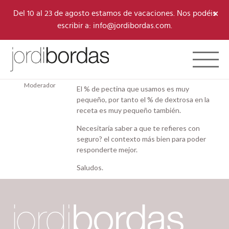
×
Del 10 al 23 de agosto estamos de vacaciones. Nos podéis
escribir a: info@jordibordas.com.
27/11/2024 a las 10:02 am
#10503
Toggle 
Jordi Bordas
Hola Luis,
Team
Moderador
El % de pectina que usamos es muy
pequeño, por tanto el % de dextrosa en la
receta es muy pequeño también.
Necesitaría saber a que te refieres con
seguro? el contexto más bien para poder
responderte mejor.
Saludos.