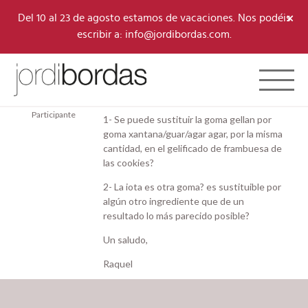
×
Del 10 al 23 de agosto estamos de vacaciones. Nos podéis
escribir a: info@jordibordas.com.
03/02/2025 a las 10:51 pm
#10723
Toggle 
Raquel Llopico
Buenas,
Mas
Participante
1- Se puede sustituir la goma gellan por
goma xantana/guar/agar agar, por la misma
cantidad, en el gelificado de frambuesa de
las cookies?
2- La iota es otra goma? es sustituible por
algún otro ingrediente que de un
resultado lo más parecido posible?
Un saludo,
Raquel