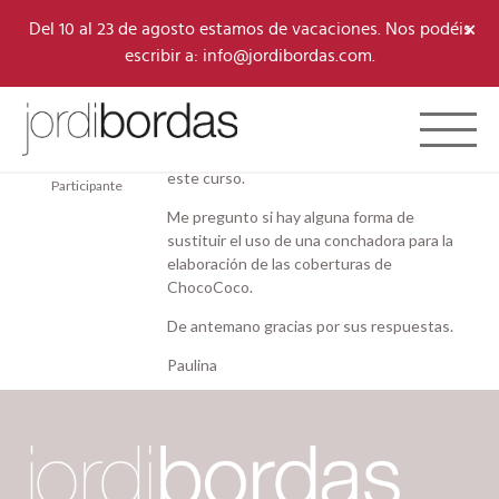
×
Del 10 al 23 de agosto estamos de vacaciones. Nos podéis
escribir a: info@jordibordas.com.
26/02/2026 a las 9:54 am
#11854
Toggle 
Paulina Martelo
¡Hola! Muy emocionada de pertenecer a
Ocampo
este curso.
Participante
Me pregunto si hay alguna forma de
sustituir el uso de una conchadora para la
elaboración de las coberturas de
ChocoCoco.
De antemano gracias por sus respuestas.
Paulina