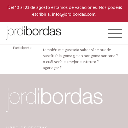
×
Del 10 al 23 de agosto estamos de vacaciones. Nos podéis
escribir a: info@jordibordas.com.
20/02/2026 a las 10:01 am
#11845
Toggle 
Yessika Obando
Hola Jordi
Miranda
Participante
también me gustaría saber si se puede
sustituir la goma gelan por goma xantana ?
o cuál sería su mejor sustituto ?
agar agar ?