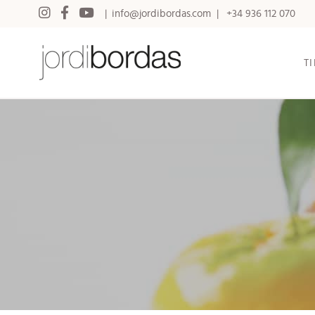
info@jordibordas.com
+34 936 112 070
T