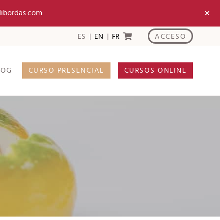
×
dibordas.com.
ACCESO
ES
EN
FR
LOG
CURSO PRESENCIAL
CURSOS ONLINE