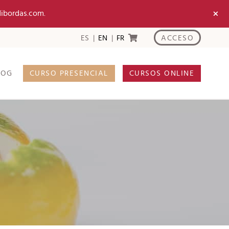
×
dibordas.com.
ACCESO
ES
EN
FR
LOG
CURSO PRESENCIAL
CURSOS ONLINE