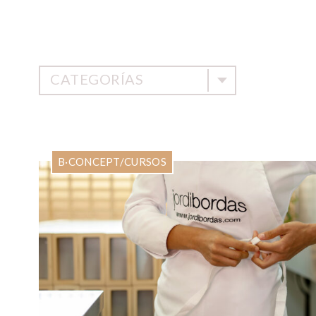
CATEGORÍAS
B·CONCEPT
/
CURSOS