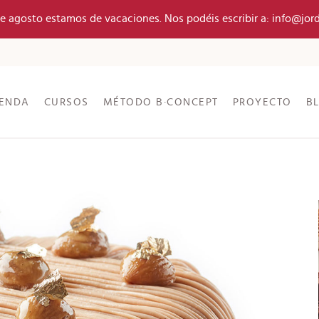
 de agosto estamos de vacaciones. Nos podéis escribir a: info@jor
IENDA
CURSOS
MÉTODO B·CONCEPT
PROYECTO
B