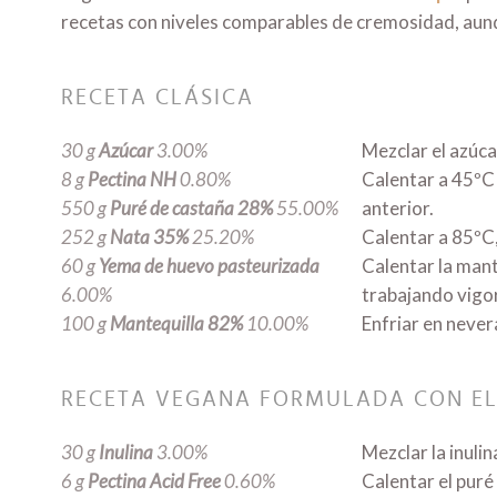
recetas con niveles comparables de cremosidad, aunq
RECETA CLÁSICA
30 g
Azúcar
3.00%
Mezclar el azúcar
8 g
Pectina NH
0.80%
Calentar a 45ºC 
550 g
Puré de castaña 28%
55.00%
anterior.
252 g
Nata 35%
25.20%
Calentar a 85ºC
60 g
Yema de huevo pasteurizada
Calentar la mant
6.00%
trabajando vigo
100 g
Mantequilla 82%
10.00%
Enfriar en nevera
RECETA VEGANA FORMULADA CON EL
30 g
Inulina
3.00%
Mezclar la inulin
6 g
Pectina Acid Free
0.60%
Calentar el puré 