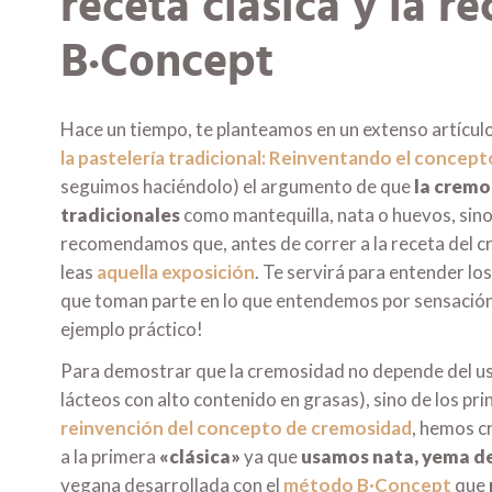
receta clásica y la r
B·Concept
Hace un tiempo, te planteamos en un extenso artícul
la pastelería tradicional: Reinventando el concep
seguimos haciéndolo) el argumento de que
la cremo
tradicionales
como mantequilla, nata o huevos, sin
recomendamos que, antes de correr a la receta del 
leas
aquella exposición
. Te servirá para entender los
que toman parte en lo que entendemos por sensación
ejemplo práctico!
Para demostrar que la cremosidad no depende del us
lácteos con alto contenido en grasas), sino de los pr
reinvención del concepto de cremosidad
, hemos 
a la primera
«clásica»
ya que
usamos nata, yema de
vegana desarrollada con el
método B·Concept
que