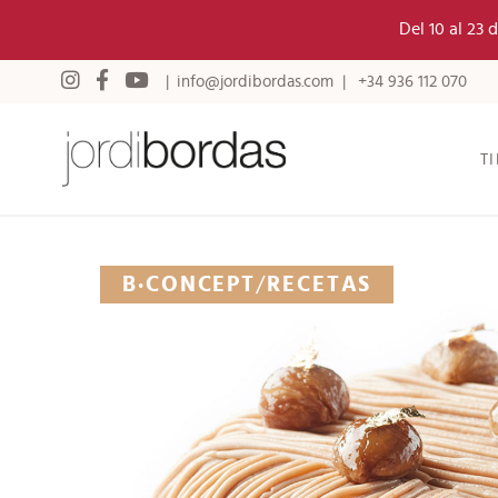
Del 10 al 23
info@jordibordas.com
+34 936 112 070
T
B·CONCEPT
/
RECETAS