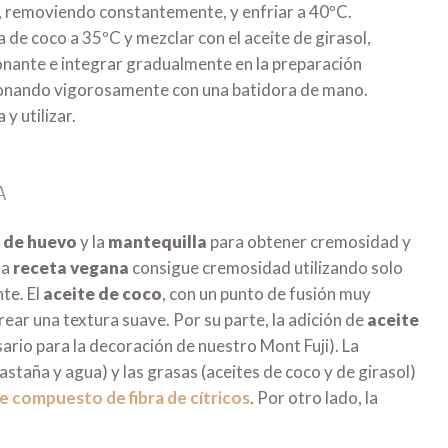
, removiendo constantemente, y enfriar a 40ºC.
a de coco a 35ºC y mezclar con el aceite de girasol,
onante e integrar gradualmente en la preparación
ionando vigorosamente con una batidora de mano.
 y utilizar.
A
 de huevo
y la
mantequilla
para obtener cremosidad y
la
receta vegana
consigue cremosidad utilizando solo
te. El
aceite de coco
, con un punto de fusión muy
rear una textura suave. Por su parte, la adición de
aceite
ario para la decoración de nuestro Mont Fuji). La
astaña y agua) y las grasas (aceites de coco y de girasol)
e compuesto de fibra de cítricos
. Por otro lado, la