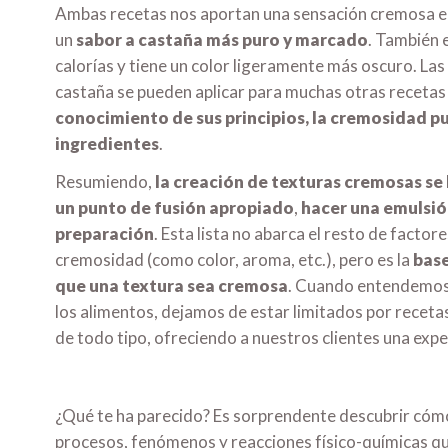
Ambas recetas nos aportan una sensación cremosa en l
un
sabor a castaña más puro y marcado
. También 
calorías y tiene un color ligeramente más oscuro. La
castaña se pueden aplicar para muchas otras receta
conocimiento de sus principios, la cremosidad p
ingredientes
.
Resumiendo,
la creación de texturas cremosas se 
un punto de fusión apropiado
,
hacer una emulsi
preparación
. Esta lista no abarca el resto de facto
cremosidad (como color, aroma, etc.), pero es la
base
que una textura sea cremosa
. Cuando entendemos 
los alimentos, dejamos de estar limitados por receta
de todo tipo, ofreciendo a nuestros clientes una ex
¿Qué te ha parecido? Es sorprendente descubrir cómo
procesos, fenómenos y reacciones físico-químicas que