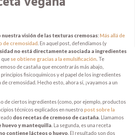
eceta vegana
o
nuestra visión de las texturas cremosas
:
Más allá de
to de cremosidad
. En aquel post, defendíamos (y
sidad no está directamente asociada a ingredientes
o que
se obtiene gracias a la emulsificación
. Te
cremoso de castaña que encontrarás más abajo,
 principios fisicoquímicos y el papel de los ingredientes
 de cremosidad. Hecho esto, ahora sí, ¡vayamos a un
o de ciertos ingredientes (como, por ejemplo, productos
incipios técnicos explicados en nuestro
post sobre la
creado
dos recetas de cremoso de castaña
. Llamamos
 huevo y mantequilla
. La segunda, es una receta
no contiene lácteos o huevo
. El resultado son dos