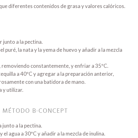
ue diferentes contenidos de grasa y valores calóricos.
 junto a la pectina.
el puré, la nata y la yema de huevo y añadir a la mezcla
, removiendo constantemente, y enfriar a 35ºC.
equilla a 40ºC y agregar a la preparación anterior,
rosamente con una batidora de mano.
 y utilizar.
 MÉTODO B·CONCEPT
a junto a la pectina.
y el agua a 30ºC y añadir a la mezcla de inulina.