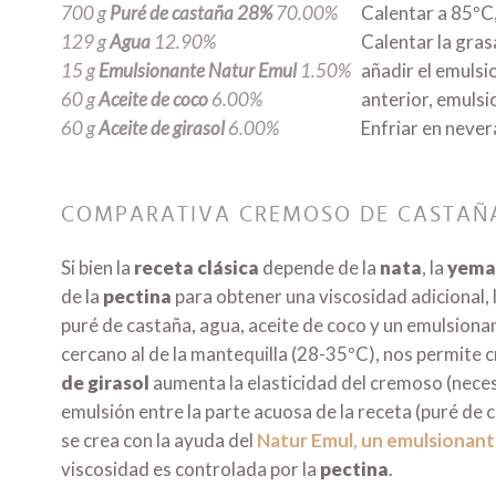
700 g
Puré de castaña 28%
70.00%
Calentar a 85ºC
129 g
Agua
12.90%
Calentar la gras
15 g
Emulsionante Natur Emul
1.50%
añadir el emulsi
60 g
Aceite de coco
6.00%
anterior, emuls
60 g
Aceite de girasol
6.00%
Enfriar en nevera
COMPARATIVA CREMOSO DE CASTAÑ
Si bien la
receta clásica
depende de la
nata
, la
yema
de la
pectina
para obtener una viscosidad adicional, 
puré de castaña, agua, aceite de coco y un emulsionan
cercano al de la mantequilla (28-35ºC), nos permite c
de girasol
aumenta la elasticidad del cremoso (neces
emulsión entre la parte acuosa de la receta (puré de c
se crea con la ayuda del
Natur Emul, un emulsionant
viscosidad es controlada por la
pectina
.