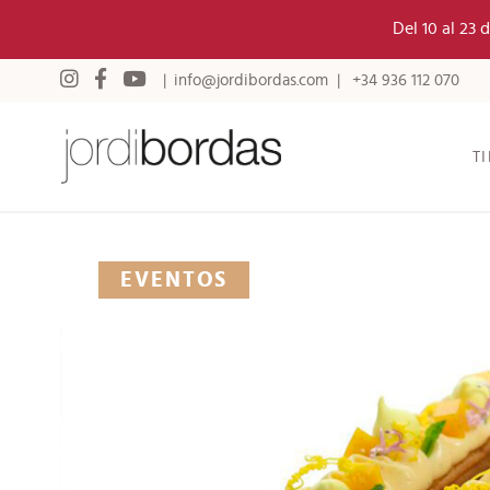
Del 10 al 23
info@jordibordas.com
+34 936 112 070
T
EVENTOS