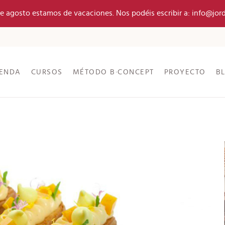
 de agosto estamos de vacaciones. Nos podéis escribir a: info@jor
IENDA
CURSOS
MÉTODO B·CONCEPT
PROYECTO
B