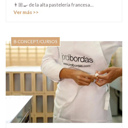
👨🏼‍🍳 de la alta pastelería francesa…
Ver más
B·CONCEPT
/
CURSOS