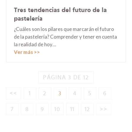
Tres tendencias del futuro de la
pastelería
¿Cuáles son los pilares que marcarán el futuro
de la pastelería? Comprender y tener en cuenta
la realidad de hoy…
Ver más
PÁGINA 3 DE 12
<<
1
2
3
4
5
6
7
8
9
10
11
12
>>