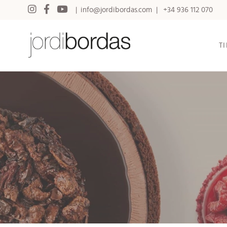
info@jordibordas.com
+34 936 112 070
T